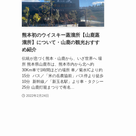
熊本初のウイスキー蒸溜所【山鹿蒸
溜所】について・山鹿の観光おすす
め紹介
伝統が息づく熊本・山鹿から、いざ世界へ 場
所 熊本県山鹿市は、熊本市内から北へ約
30Km車で1時間ほどの場所 車／菊水ICより約
15分 バス／「米の岳農協前」バス停より徒歩
10分 新幹線／「新玉名駅」より車・タクシー
25分 山鹿灯籠まつりで有名...
2022年2月24日